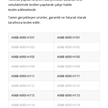
simülatörinde testleri yapılarak çalışır halde
teslim edilmektedir.
Tamiri gerçekleşen ürünler, garantili ve faturalı olarak
tarafınıza teslim edilir.
A06B-6093-H101
A06B 6093 H101
A06B-6093-H102
A06B 6093 H102
A06B-6093-H103
A06B 6093 H103
A06B-6093-H104
A06B 6093 H104
A06B-6093-H111
A06B 6093 H111
A06B-6093-H112
A06B 6093 H112
A06B-6093-H113
A06B 6093 H113
A06B-6093-H114
A06B 6093 H114