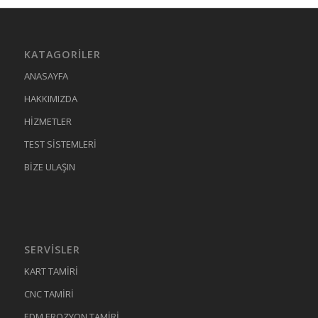
KATAGORILER
ANASAYFA
HAKKIMIZDA
HİZMETLER
TEST SİSTEMLERİ
BİZE ULAŞIN
SERVISLER
KART TAMİRİ
CNC TAMİRİ
EDM EROZYON TAMİRİ