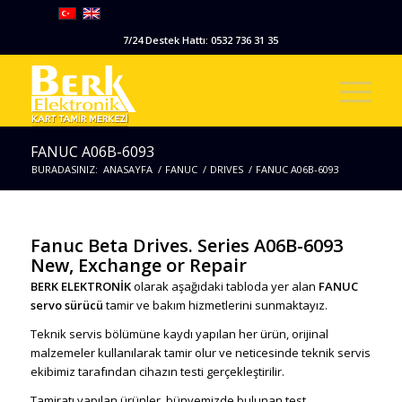
7/24 Destek Hattı: 0532 736 31 35
FANUC A06B-6093
BURADASINIZ:
ANASAYFA
/
FANUC
/
DRIVES
/
FANUC A06B-6093
Fanuc Beta Drives. Series A06B-6093
New, Exchange or Repair
BERK ELEKTRONİK
olarak aşağıdaki tabloda yer alan
FANUC
servo sürücü
tamir ve bakım hizmetlerini sunmaktayız.
Teknik servis bölümüne kaydı yapılan her ürün, orijinal
malzemeler kullanılarak tamir olur ve neticesinde teknik servis
ekibimiz tarafından cihazın testi gerçekleştirilir.
Tamiratı yapılan ürünler, bünyemizde bulunan test