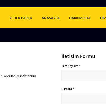
YEDEK PARÇA
ANASAYFA
HAKKIMIZDA
Hİ
İletişim Formu
İsim Soyisim
*
67 Topçular Eyüp/İstanbul
E-Posta
*