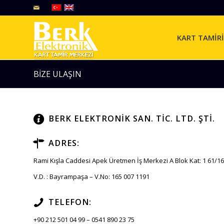
KART TAMİRİ
BİZE ULAŞIN
BERK ELEKTRONİK SAN. TİC. LTD. ŞTİ.
ADRES:
Rami Kışla Caddesi Apek Üretmen İş Merkezi A Blok Kat: 1 61/1
V.D. : Bayrampaşa – V.No: 165 007 1191
TELEFON:
+90 212 501 04 99 – 0541 890 23 75