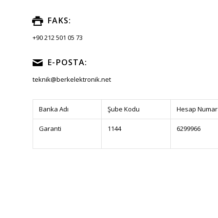
FAKS:
+90 212 501 05 73
E-POSTA:
teknik@berkelektronik.net
Banka Adı
Şube Kodu
Hesap Numar
Garanti
1144
6299966