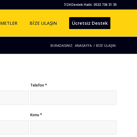
7/24 Destek Hattı: 0532 736 31 35
ZMETLER
BİZE ULAŞIN
Ücretsiz Destek
BURADASINIZ:
ANASAYFA
/
BİZE ULAŞIN
Telefon
*
Konu
*