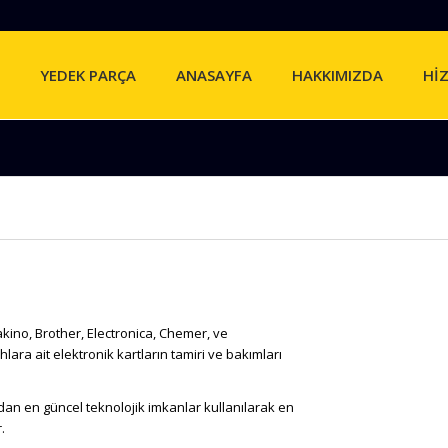
YEDEK PARÇA
ANASAYFA
HAKKIMIZDA
Hİ
akino, Brother, Electronica, Chemer, ve
ra ait elektronik kartların tamiri ve bakımları
an en güncel teknolojik imkanlar kullanılarak en
.