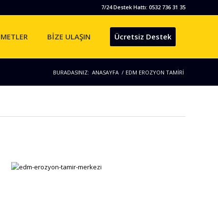
7/24 Destek Hattı: 0532 736 31 35
ZMETLER
BİZE ULAŞIN
Ücretsiz Destek
BURADASINIZ:
ANASAYFA
/
EDM EROZYON TAMİRİ