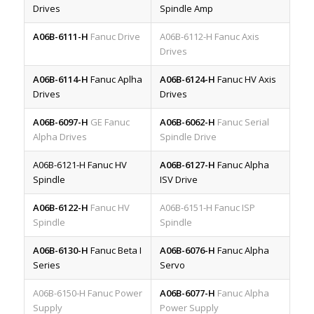
Drives
Spindle Amp
A06B-6111-H
Fanuc Drive
A06B-6112-H Fanuc Axis
Drives
A06B-6114-H
Fanuc Aplha
A06B-6124-H
Fanuc HV Axis
Drives
Drives
A06B-6097-H
GE Fanuc
A06B-6062-H
Fanuc Serial
Alpha Drives
Spindle Drive
A06B-6121-H Fanuc HV
A06B-6127-H
Fanuc Alpha
Spindle
ISV Drive
A06B-6122-H
Fanuc HV
A06B-6151-H Fanuc ISP
Spindle
Spindle
A06B-6130-H
Fanuc Beta I
A06B-6076-H
Fanuc Alpha
Series
Servo
A06B-6150-H Fanuc Power
A06B-6077-H
Fanuc Alpha
Supply
Power Supply