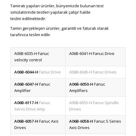
Tamiratı yapılan ürünler, bünyemizde bulunan
test
simülatörinde
testleri yapılarak çalışır halde
teslim edilmektedir.
Tamiri gerçekleşen ürünler, garantili ve faturalı olarak
tarafınıza teslim edilir.
A06B-6035-H Fanuc
A06B-6041-H Fanuc Drive
velocity control
A06B-6044-H
Fanuc Drive
A06B-6045-H Fanuc Drives
A06B-6047-H
Fanuc
A06B-6050-H
Fanuc
Amplifier
Amplifiers
A06B-6117-H
Fanuc
A06B-6055-H Fanuc Spindle
Servo Drive Amp
Drives
A06B-6057-H
Fanuc Axis
A06B-6058-H
Fanuc S Series
Drives
Axis Drives