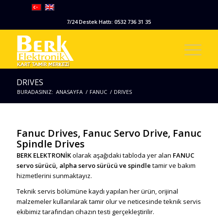
7/24 Destek Hattı: 0532 736 31 35
DRIVES
BURADASINIZ:
ANASAYFA
/
FANUC
/
DRIVES
Fanuc Drives, Fanuc Servo Drive, Fanuc
Spindle Drives
BERK ELEKTRONİK
olarak aşağıdaki tabloda yer alan
FANUC
servo sürücü, alpha servo sürücü ve spindle
tamir ve bakım
hizmetlerini sunmaktayız.
Teknik servis bölümüne kaydı yapılan her ürün, orijinal
malzemeler kullanılarak tamir olur ve neticesinde teknik servis
ekibimiz tarafından cihazın testi gerçekleştirilir.