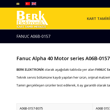
KART TAMİRİ
FANUC A06B-0157
Fanuc Alpha 40 Motor series A06B-0157
BERK ELEKTRONİK
olarak aşağıdaki tabloda yer alan
FANUC Se
Teknik servis bölümüne kaydı yapılan her ürün, orijinal malzemele
Tamiri gerçekleşen ürünler test edilerek, 6 ay garantili olarak tar
A06B-0157-B075
A06B 015