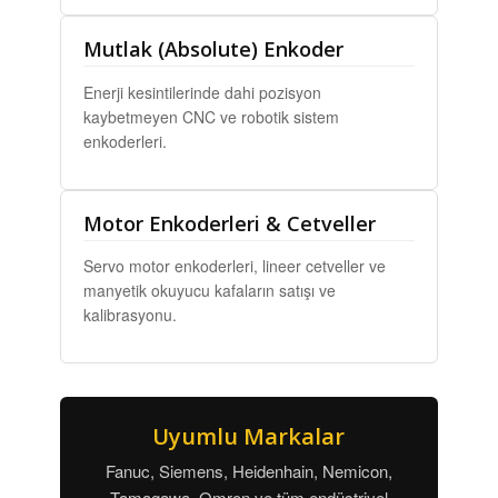
Mutlak (Absolute) Enkoder
Enerji kesintilerinde dahi pozisyon
kaybetmeyen CNC ve robotik sistem
enkoderleri.
Motor Enkoderleri & Cetveller
Servo motor enkoderleri, lineer cetveller ve
manyetik okuyucu kafaların satışı ve
kalibrasyonu.
Uyumlu Markalar
Fanuc, Siemens, Heidenhain, Nemicon,
Tamagawa, Omron ve tüm endüstriyel