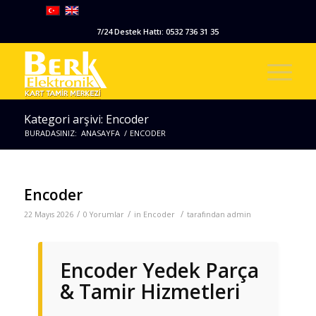
7/24 Destek Hattı: 0532 736 31 35
Kategori arşivi: Encoder
BURADASINIZ:
ANASAYFA
/
ENCODER
Encoder
/
/
/
22 Mayıs 2026
0 Yorumlar
in
Encoder
tarafından
admin
Encoder Yedek Parça
& Tamir Hizmetleri