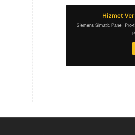
Hizmet Ver
Siemens Simatic Panel, Pro-f
p