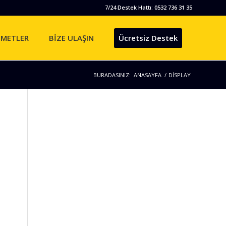
7/24 Destek Hattı: 0532 736 31 35
ZMETLER
BİZE ULAŞIN
Ücretsiz Destek
BURADASINIZ:
ANASAYFA
/
DISPLAY