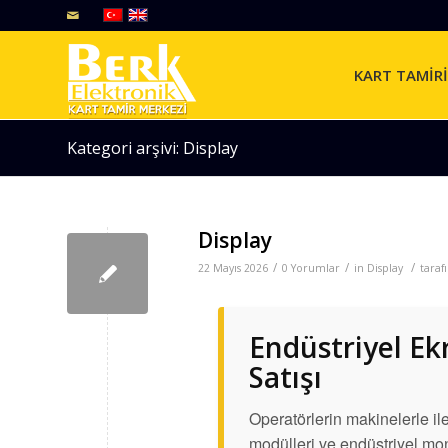
KART TAMİRİ
Kategori arşivi: Display
Display
/
/
/
22 Mayıs 2026
0 Yorumlar
in
Display
tara
Endüstriyel Ek
Satışı
Operatörlerin makinelerle i
modülleri ve endüstriyel mon