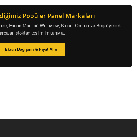
diğimiz Popüler Panel Markaları
ace, Fanuc Monitör, Weinview, Kinco, Omron ve Beijer yedek
arçaları stoktan teslim imkanıyla.
Ekran Değişimi & Fiyat Alın