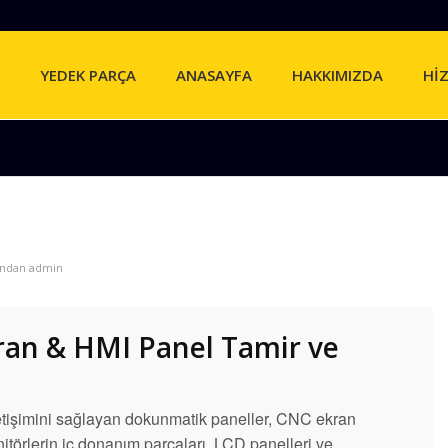
YEDEK PARÇA
ANASAYFA
HAKKIMIZDA
Hİ
fından
admin
ran & HMI Panel Tamir ve
letişimini sağlayan dokunmatik paneller, CNC ekran
itörlerin iç donanım parçaları, LCD panelleri ve